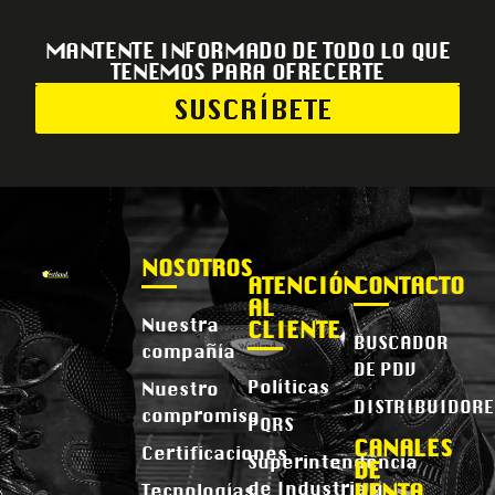
MANTENTE INFORMADO DE TODO LO QUE
TENEMOS PARA OFRECERTE
SUSCRÍBETE
NOSOTROS
ATENCIÓN
CONTACTO
AL
Nuestra
CLIENTE
BUSCADOR
compañía
DE PDV
Políticas
Nuestro
DISTRIBUIDORE
compromiso
PQRS
CANALES
Certificaciones
Superintendencia
DE
de Industria y
VENTA
Tecnologías