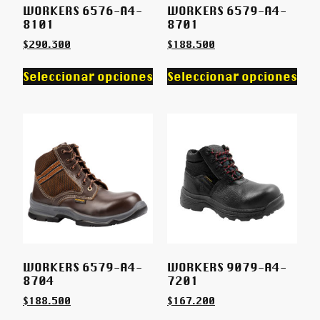
WORKERS 6576-A4-
WORKERS 6579-A4-
8101
8701
$
290.300
$
188.500
Seleccionar opciones
Seleccionar opciones
WORKERS 6579-A4-
WORKERS 9079-A4-
8704
7201
$
188.500
$
167.200