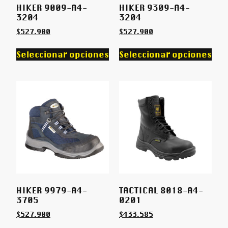
HIKER 9009-A4-
HIKER 9309-A4-
3204
3204
$
527.900
$
527.900
Seleccionar opciones
Seleccionar opciones
HIKER 9979-A4-
TACTICAL 8018-A4-
3705
0201
$
527.900
$
433.585