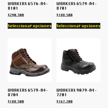
WORKERS 6576-A4-
WORKERS 6579-A4-
8101
8701
$
290.300
$
188.500
Seleccionar opciones
Seleccionar opciones
WORKERS 6579-A4-
WORKERS 9079-A4-
8704
7201
$
188.500
$
167.200