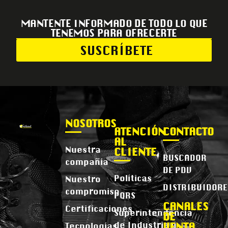
MANTENTE INFORMADO DE TODO LO QUE
TENEMOS PARA OFRECERTE
SUSCRÍBETE
NOSOTROS
ATENCIÓN
CONTACTO
AL
Nuestra
CLIENTE
BUSCADOR
compañía
DE PDV
Políticas
Nuestro
DISTRIBUIDORE
compromiso
PQRS
CANALES
Certificaciones
Superintendencia
DE
de Industria y
VENTA
Tecnologías