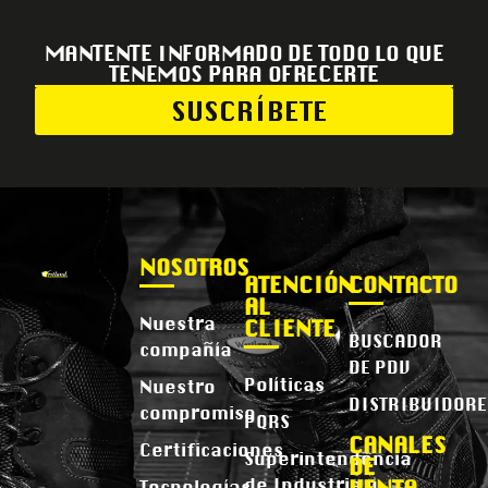
MANTENTE INFORMADO DE TODO LO QUE
TENEMOS PARA OFRECERTE
SUSCRÍBETE
NOSOTROS
ATENCIÓN
CONTACTO
AL
Nuestra
CLIENTE
BUSCADOR
compañía
DE PDV
Políticas
Nuestro
DISTRIBUIDORE
compromiso
PQRS
CANALES
Certificaciones
Superintendencia
DE
de Industria y
Tecnologías