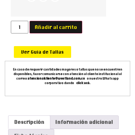
Añadir al carrito
Ver Guia de Tallas
En caso de requerir cantidades mayores o tallas que no se encuentren
disponibles, favor comunicarse con atención al cliente institucional al
correo
atencionalcliente@westland.com.co
o nuestro Whatsapp
corporativo dando
click acá
.
Descripción
Información adicional