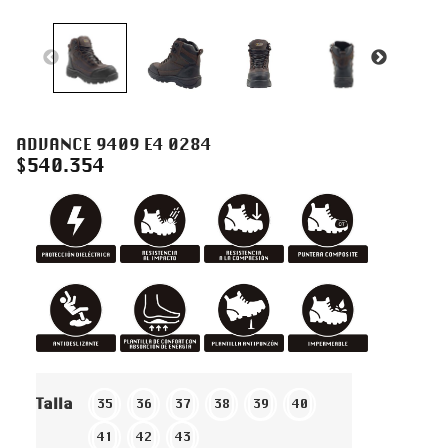
ADVANCE 9409 E4 0284
$
540.354
Talla
35
36
37
38
39
40
41
42
43