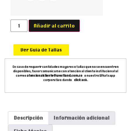
Añadir al carrito
Ver Guia de Tallas
En caso de requerir cantidades mayores o tallas que no se encuentren
disponibles, favor comunicarse con atención al cliente institucional al
correo
atencionalcliente@westland.com.co
o nuestro Whatsapp
corporativo dando
click acá
.
Descripción
Información adicional