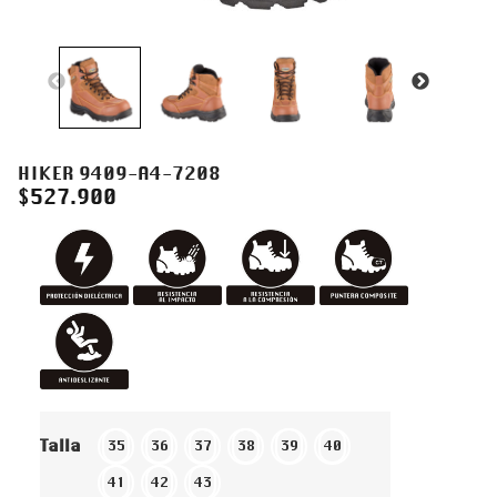
HIKER 9409-A4-7208
$
527.900
Talla
35
36
37
38
39
40
41
42
43