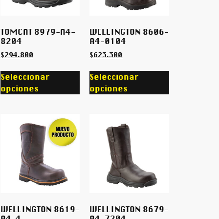
TOMCAT 8979-A4-
WELLINGTON 8606-
8204
A4-0104
$
294.800
$
623.300
Seleccionar
Seleccionar
opciones
opciones
WELLINGTON 8619-
WELLINGTON 8679-
A4-4
A4-7204