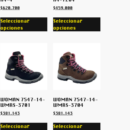
$
620.700
$
459.000
Seleccionar
Seleccionar
opciones
opciones
WOMAN 7547-14-
WOMAN 7547-14-
WMRS-3701
WMRS-3704
$
381.143
$
381.143
Seleccionar
Seleccionar