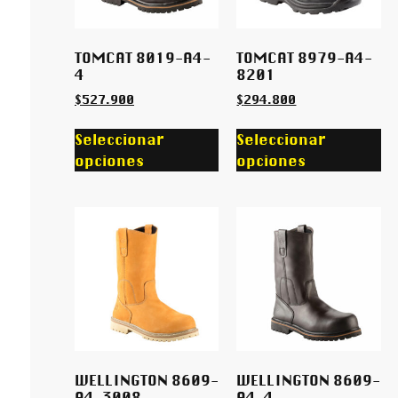
TOMCAT 8019-A4-
TOMCAT 8979-A4-
4
8201
$
527.900
$
294.800
Seleccionar
Seleccionar
opciones
opciones
WELLINGTON 8609-
WELLINGTON 8609-
A4-3008
A4-4