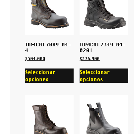
TOMCAT 7089-A4-
TOMCAT 7349-A4-
4
0201
$
504.000
$
376.900
Seleccionar
Seleccionar
opciones
opciones