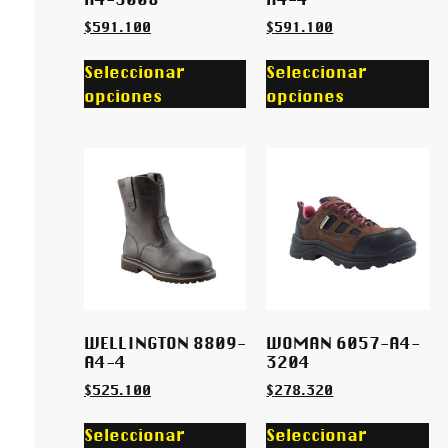
$
591.100
$
591.100
Seleccionar
Seleccionar
opciones
opciones
WELLINGTON 8809-
WOMAN 6057-A4-
A4-4
3204
$
525.100
$
278.320
Seleccionar
Seleccionar