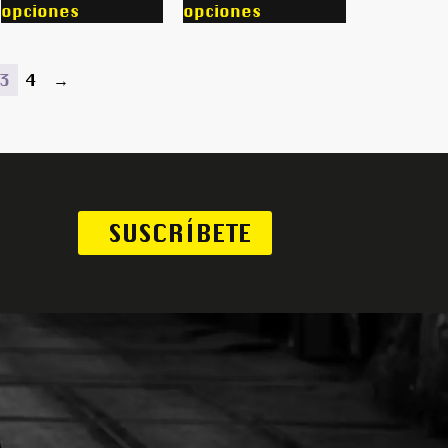
opciones
opciones
3
4
→
SUSCRÍBETE