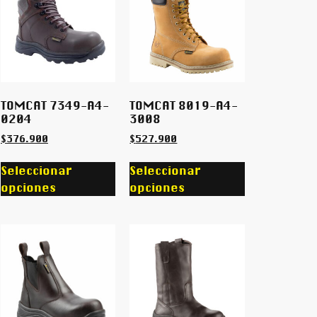
TOMCAT 7349-A4-
TOMCAT 8019-A4-
0204
3008
$
376.900
$
527.900
Seleccionar
Seleccionar
opciones
opciones