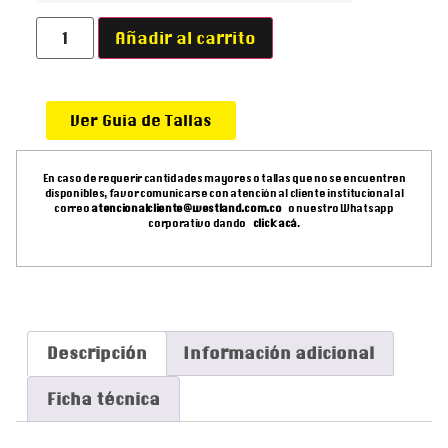
Añadir al carrito
Ver Guia de Tallas
En caso de requerir cantidades mayores o tallas que no se encuentren
disponibles, favor comunicarse con atención al cliente institucional al
correo
atencionalcliente@westland.com.co
o nuestro Whatsapp
corporativo dando
click acá
.
Descripción
Información adicional
Ficha técnica