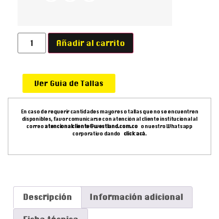
Añadir al carrito
Ver Guia de Tallas
En caso de requerir cantidades mayores o tallas que no se encuentren
disponibles, favor comunicarse con atención al cliente institucional al
correo
atencionalcliente@westland.com.co
o nuestro Whatsapp
corporativo dando
click acá
.
Descripción
Información adicional