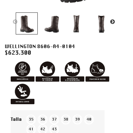
WELLINGTON 8606-A4-0104
$
623.300
Talla
35
36
37
38
39
40
41
42
43