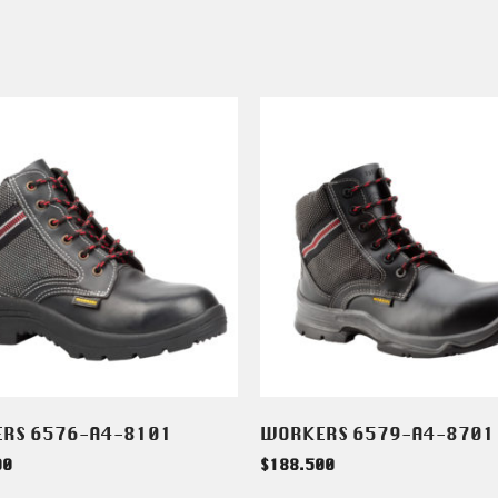
RS 6576-A4-8101
WORKERS 6579-A4-8701
00
$
188.500