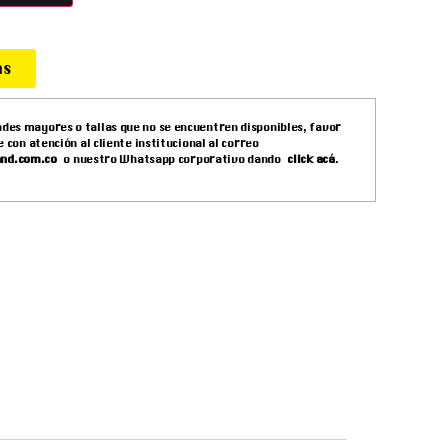
as
ades mayores o tallas que no se encuentren disponibles, favor
con atención al cliente institucional al correo
and.com.co
o nuestro Whatsapp corporativo dando
click acá
.