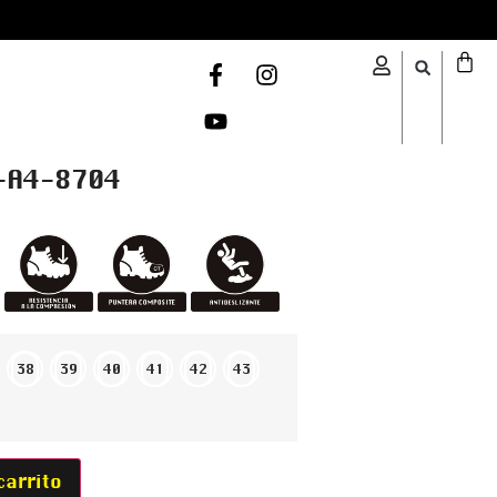
-A4-8704
38
39
40
41
42
43
carrito