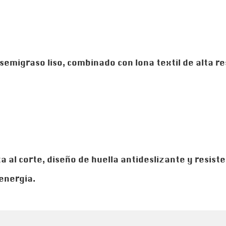
emigraso liso, combinado con lona textil de alta re
a al corte, diseño de huella antideslizante y resist
 energía.