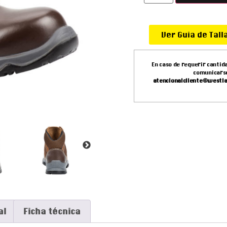
Ver Guia de Tall
En caso de requerir cantid
comunicarse 
atencionalcliente@westl
al
Ficha técnica