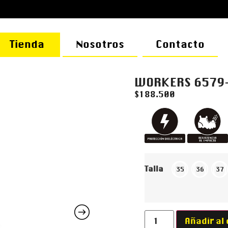
Tienda
Nosotros
Contacto
WORKERS 6579
$
188.500
Talla
35
36
37
Añadir al 