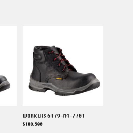
WORKERS 6479-A4-7701
$
188.500