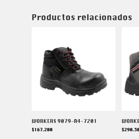
Productos relacionados
WORKERS 9079-A4-7201
WORKE
$
167.200
$
290.3