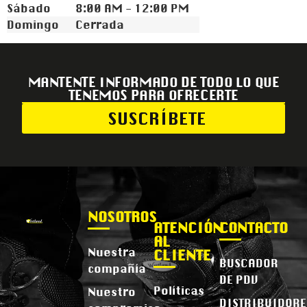
Sábado
8:00 AM - 12:00 PM
Domingo
Cerrada
MANTENTE INFORMADO DE TODO LO QUE
TENEMOS PARA OFRECERTE
SUSCRÍBETE
NOSOTROS
ATENCIÓN
CONTACTO
AL
Nuestra
CLIENTE
BUSCADOR
compañía
DE PDV
Políticas
Nuestro
DISTRIBUIDORE