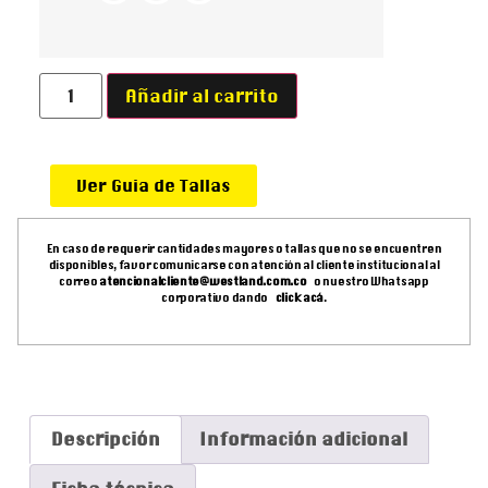
Añadir al carrito
Ver Guia de Tallas
En caso de requerir cantidades mayores o tallas que no se encuentren
disponibles, favor comunicarse con atención al cliente institucional al
correo
atencionalcliente@westland.com.co
o nuestro Whatsapp
corporativo dando
click acá
.
Descripción
Información adicional